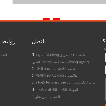
؟
اتصل
روابط 
ة!

إضافة: لا. 11 ، طريق Yuefeng ، مدينة
الصفح
Zhangjiagang ، مقاطعة Jiangsu. الصين
م
هاتف: 0086-512-58587410

الفاكس: 0086-512-58587410

ل
البريد الإلكتروني:
info@utechmachine.com


الغوغاء: 0086-13962296786
نفس المستوى من ا
الاتصال: ايلين شاو
