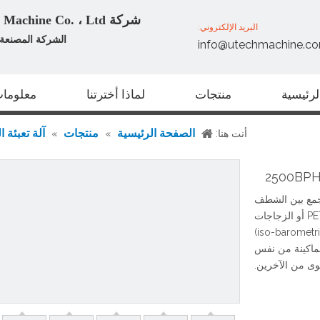
شركة Zhangjiagang U Tech Machine Co. ، Ltd
البريد الإلكتروني:
الشركة المصنعة ا
info@utechmachine.c
رئيسية
منتجات
لماذا أخترتنا
معلومات
الصفحة الرئيسية
منتجات
آلة تعبئة 
أنت هنا:
»
»
جمع بين الشطف
والتعبئة والتغطية كجسم أوتوماتيكي واحد مناسب للـ PET أو الزجاجات
البلاستيكية الأخرى. تم اعتماد تقنية التعبئة بالضغط الأيزو (iso-barometric)
لماكينة من نفس
وى من الآخرين.