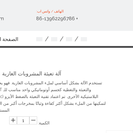
الهاتف / واتس اب:
om
+ 86-13962296786
/
/
/
الصفحة ال
اتصل بنا
آلة تعبئة المشروبات الغازية 2500BPH
تستخدم الآلة بشكل أساسي لملء المشروبات الغازية. فهو ي
لتمكينها من الملء بشكل أكثر كفاءة وثباتًا بمخرجات أكبر من ا
المست
الكمية: