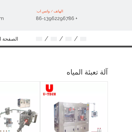
الهاتف / واتس اب:
om
+ 86-13962296786
/
/
/
الصفحة ال
اتصل بنا
آلة تعبئة المياه