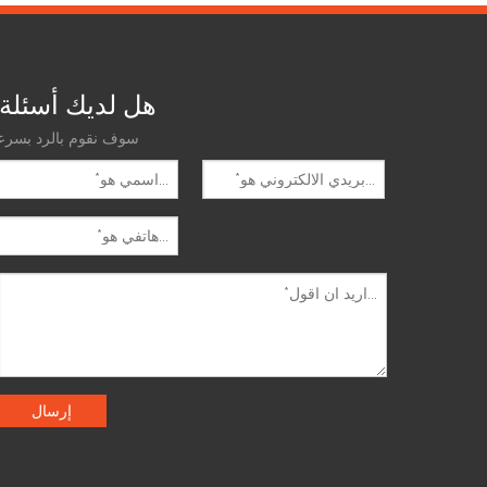
هل لديك أسئلة
سوف نقوم بالرد بسرع
5000BPH ماكينات تعبئة المياه
18000BPH آلة تعبئة مياه الشرب
المعدنية
رسالتك
رسالتك
إرسال