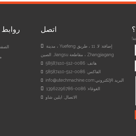
؟
اتصل
روابط 
ة!

إضافة: لا. 11 ، طريق Yuefeng ، مدينة
الصفح
Zhangjiagang ، مقاطعة Jiangsu. الصين
م
هاتف: 0086-512-58587410

الفاكس: 0086-512-58587410

ل
20000BPH سعر المصنع آلة تعبئة
البريد الإلكتروني:
info@utechmachine.com

المياه النقية

الغوغاء: 0086-13962296786
الاتصال: ايلين شاو

رسالتك