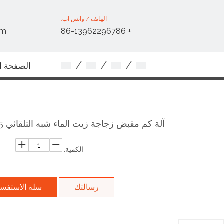
الهاتف / واتس اب:
om
+ 86-13962296786
/
/
/
الصفحة ال
اتصل بنا
آلة كم مقبض زجاجة زيت الماء شبه التلقائي 5 لتر 10 لتر
الكمية:
رسالتك
سلة الاستفس