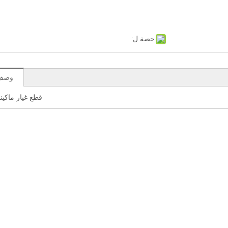
حصة ل:
وصف 
قطع غيار ماكينا