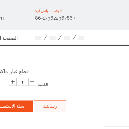
الهاتف / واتس اب:
om
+ 86-13962296786
/
/
/
الصفحة ال
اتصل بنا
قطع غيار ماكين
الكمية:
رسالتك
سلة الاستفس