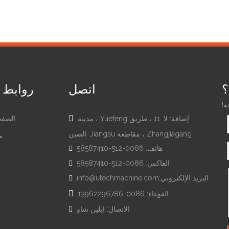
؟
اتصل
روابط 
ة!

إضافة: لا. 11 ، طريق Yuefeng ، مدينة
الصفح
Zhangjiagang ، مقاطعة Jiangsu. الصين
م
هاتف: 0086-512-58587410

الفاكس: 0086-512-58587410

ل
البريد الإلكتروني:
info@utechmachine.com


الغوغاء: 0086-13962296786
الاتصال: ايلين شاو
