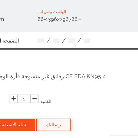
الهاتف / واتس اب:
om
+ 86-13962296786
/
/
/
الصفحة ال
اتصل بنا
CE FDA KN95 4 رقائق غير منسوجة فأرة ا
الكمية:
رسالتك
سلة الاستفس