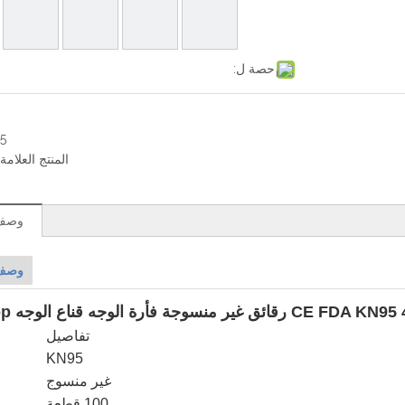
حصة ل:
5
المنتج العلامة 
وصف 
وصف 
CE FDA KN9 رقائق غير منسوجة فأرة الوجه قناع الوجه Earloop
تفاصيل
KN95
غير منسوج
100 قطعة