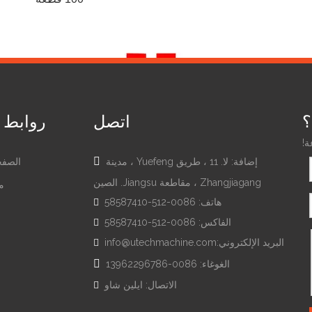
متاح
مكافحة الضباب والغبار
مفردة ملفوفة بشكل فردي
ضمان التجارة علي بابا ، T / T ، L / C ، باي بال
عن طريق البحر أو الجو أو صريح
؟
اتصل
روابط 
ة!

إضافة: لا. 11 ، طريق Yuefeng ، مدينة
الصفح
Zhangjiagang ، مقاطعة Jiangsu. الصين
م
هاتف: 0086-512-58587410

الفاكس: 0086-512-58587410

ل
البريد الإلكتروني:
info@utechmachine.com


الغوغاء: 0086-13962296786
الاتصال: ايلين شاو
