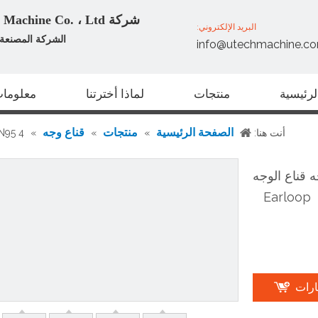
شركة Zhangjiagang U Tech Machine Co. ، Ltd
البريد الإلكتروني:
الشركة المصنعة ا
info@utechmachine.c
رئيسية
منتجات
لماذا أخترتنا
معلومات
الصفحة الرئيسية
منتجات
قناع وجه
أنت هنا:
»
»
»
CE FDA KN95 4 رقائق غ
لوجه قناع الوجه
Earloop
ارات